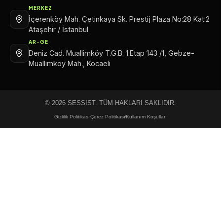
MERKEZ
İçerenköy Mah. Çetinkaya Sk. Prestij Plaza No:28 Kat:2
Ataşehir / İstanbul
AR-GE
Deniz Cad. Muallimköy T.G.B. 1.Etap 143 /1, Gebze-
Muallimköy Mah., Kocaeli
© 2026 SESSIST. TÜM HAKLARI SAKLIDIR.
Gizlilik Politikası
Çerez Politikası
Kullanım Koşulları