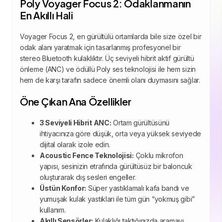
Poly Voyager Focus 2: Odaklanmanın
En Akıllı Hali
Voyager Focus 2, en gürültülü ortamlarda bile size özel bir
odak alanı yaratmak için tasarlanmış profesyonel bir
stereo Bluetooth kulaklıktır. Üç seviyeli hibrit aktif gürültü
önleme (ANC) ve ödüllü Poly ses teknolojisi ile hem sizin
hem de karşı tarafın sadece önemli olanı duymasını sağlar.
Öne Çıkan Ana Özellikler
3 Seviyeli Hibrit ANC:
Ortam gürültüsünü
ihtiyacınıza göre düşük, orta veya yüksek seviyede
dijital olarak izole edin.
Acoustic Fence Teknolojisi:
Çoklu mikrofon
yapısı, sesinizin etrafında gürültüsüz bir baloncuk
oluşturarak dış sesleri engeller.
Üstün Konfor:
Süper yastıklamalı kafa bandı ve
yumuşak kulak yastıkları ile tüm gün “yokmuş gibi”
kullanım.
Akıllı Sensörler:
Kulaklığı taktığınızda aramayı