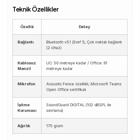
Teknik Özellikler
Özellik
Detay
Bağlantı
Bluetooth v5.1 (Sınıf 1), Çok noktalı bağlantı
(2 cihaz)
Kablosuz
UC: 50 metreye kadar / Office: 91
Menzil
metreye kadar
Mikrofon
Acoustic Fence özellikli, Microsoft Teams
Open Office sertifikalı
İşitme
SoundGuard DIGITAL (102 dBSPL ile
Koruması
sınırlama)
Ağırlık
175 gram