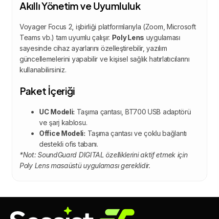
Akıllı Yönetim ve Uyumluluk
Voyager Focus 2, işbirliği platformlarıyla (Zoom, Microsoft
Teams vb.) tam uyumlu çalışır.
Poly Lens
uygulaması
sayesinde cihaz ayarlarını özelleştirebilir, yazılım
güncellemelerini yapabilir ve kişisel sağlık hatırlatıcılarını
kullanabilirsiniz.
Paket İçeriği
UC Modeli:
Taşıma çantası, BT700 USB adaptörü
ve şarj kablosu.
Office Modeli:
Taşıma çantası ve çoklu bağlantı
destekli ofis tabanı.
*Not: SoundGuard DIGITAL özelliklerini aktif etmek için
Poly Lens masaüstü uygulaması gereklidir.