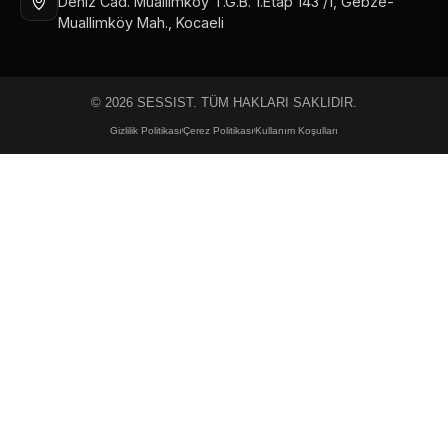
Deniz Cad. Muallimköy T.G.B. 1.Etap 143 /1, Gebze-
Muallimköy Mah., Kocaeli
© 2026 SESSIST. TÜM HAKLARI SAKLIDIR.
Gizlilik Politikası
Çerez Politikası
Kullanım Koşulları