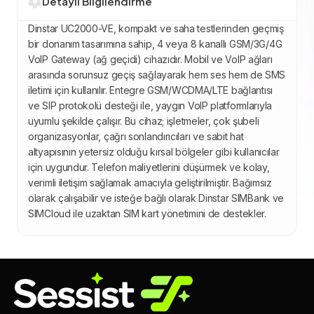
Detaylı Bilgilendirme
Dinstar UC2000-VE, kompakt ve saha testlerinden geçmiş
bir donanım tasarımına sahip, 4 veya 8 kanallı GSM/3G/4G
VoIP Gateway (ağ geçidi) cihazıdır. Mobil ve VoIP ağları
arasında sorunsuz geçiş sağlayarak hem ses hem de SMS
iletimi için kullanılır. Entegre GSM/WCDMA/LTE bağlantısı
ve SIP protokolü desteği ile, yaygın VoIP platformlarıyla
uyumlu şekilde çalışır. Bu cihaz; işletmeler, çok şubeli
organizasyonlar, çağrı sonlandırıcıları ve sabit hat
altyapısının yetersiz olduğu kırsal bölgeler gibi kullanıcılar
için uygundur. Telefon maliyetlerini düşürmek ve kolay,
verimli iletişim sağlamak amacıyla geliştirilmiştir. Bağımsız
olarak çalışabilir ve isteğe bağlı olarak Dinstar SIMBank ve
SIMCloud ile uzaktan SIM kart yönetimini de destekler.