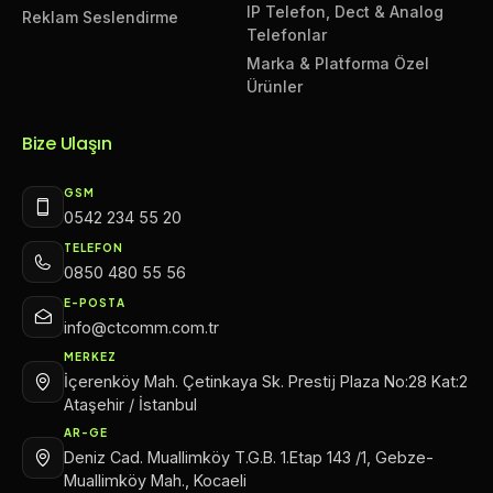
IP Telefon, Dect & Analog
Reklam Seslendirme
Telefonlar
Marka & Platforma Özel
Ürünler
Bize Ulaşın
GSM
0542 234 55 20
TELEFON
0850 480 55 56
E-POSTA
info@ctcomm.com.tr
MERKEZ
İçerenköy Mah. Çetinkaya Sk. Prestij Plaza No:28 Kat:2
Ataşehir / İstanbul
AR-GE
Deniz Cad. Muallimköy T.G.B. 1.Etap 143 /1, Gebze-
Muallimköy Mah., Kocaeli