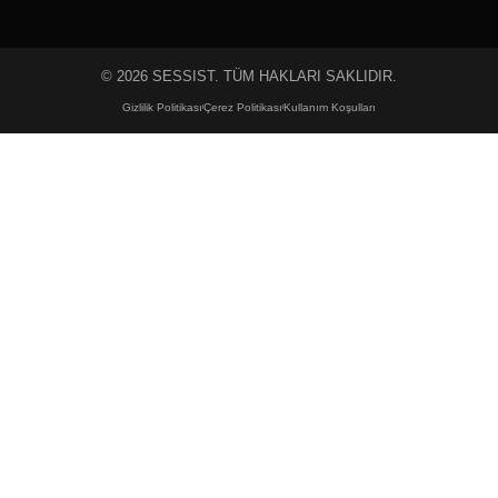
© 2026 SESSIST. TÜM HAKLARI SAKLIDIR.
Gizlilik Politikası
Çerez Politikası
Kullanım Koşulları