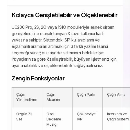
Kolayca Genişletilebilir ve Ölçeklenebilir
UC200 Pro, 2S, 2O veya 1S1O modülleriyle esnek sistem
genişletmesine olanak tanıyan 3 ilave kullanıcı kartı
yuvasına sahiptir.
Sistemdeki SIP kullanıcılarını ve
eşzamanlı aramaları artırmak için 3 farklı yazılım lisansı
seçeneği sunar;
bu sayede sisteminizi belirli iletişim
ihtiyaçlarınıza göre özelleştirebilir, büyüyen işletmeniz için
uyarlanabilirlik ve ölçeklenebilirlik sağlayabilirsiniz.
Zengin Fonksiyonlar
Çağrı
Çağrı
Çağrı Parkı
Çağrı Alma
Yönlendirme
Aktarımı
Özgün Zil
Özel
Çok seviyeli
İnterkom ve
Sesi
Bekleme
IVR
Çağrı Sistemi
Müziği