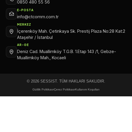
0850 480 55 56
E-POSTA
info@ctcomm.com.tr
MERKEZ
İçerenköy Mah. Çetinkaya Sk. Prestij Plaza No:28 Kat:2
Ataşehir / İstanbul
AR-GE
Deniz Cad. Muallimköy T.G.B. 1.Etap 143 /1, Gebze-
Muallimköy Mah., Kocaeli
© 2026 SESSIST. TÜM HAKLARI SAKLIDIR.
Gizlilik Politikası
Çerez Politikası
Kullanım Koşulları