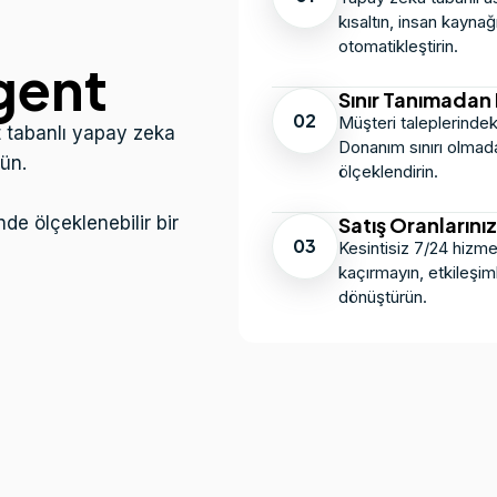
kısaltın, insan kaynağ
otomatikleştirin.
gent
Sınır Tanımadan
02
Müşteri taleplerindek
t tabanlı yapay zeka
Donanım sınırı olmadan
ün.
ölçeklendirin.
nde ölçeklenebilir bir
Satış Oranlarınız
03
Kesintisiz 7/24 hizmet 
kaçırmayın, etkileşimle
dönüştürün.