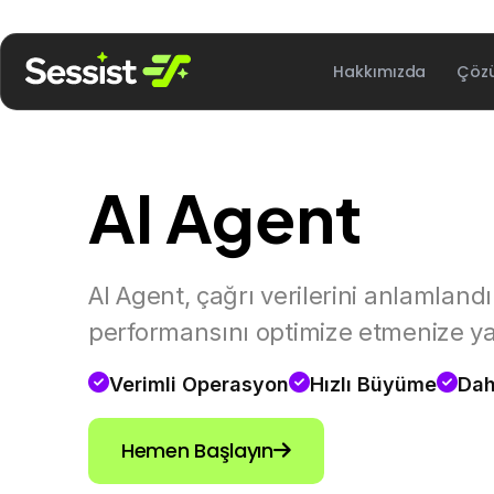
Hakkımızda
Çöz
AI Agent
AI Agent, çağrı verilerini anlamland
performansını optimize etmenize ya
Verimli Operasyon
Hızlı Büyüme
Dah
Hemen Başlayın