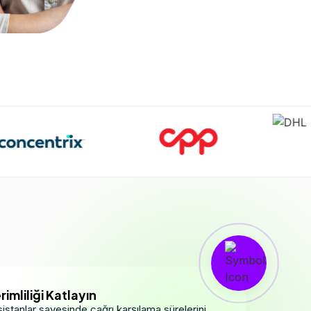
mliliği Katlayın
istanlar sayesinde çağrı karşılama sürelerini