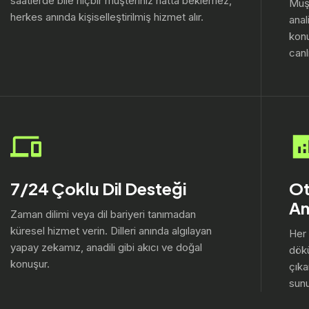
saatlerde bile hiçbir müşteriniz hatta beklemez,
Müş
herkes anında kişiselleştirilmiş hizmet alır.
ana
konu
canl
7/24 Çoklu Dil Desteği
Ot
An
Zaman dilimi veya dil bariyeri tanımadan
küresel hizmet verin. Dilleri anında algılayan
Her 
yapay zekamız, anadili gibi akıcı ve doğal
dökü
konuşur.
çıka
sunu