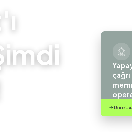
'ı
imdi
Yapay
çağrı
!
memnu
operas
Ücretsi