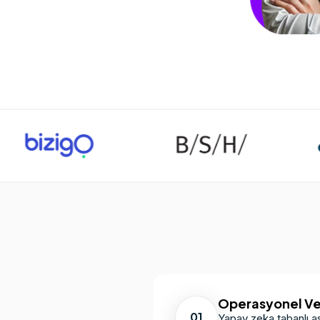
Operasyonel Veri
01
Yapay zeka tabanlı as