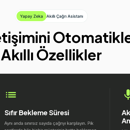
Yapay Zeka
Akıllı Çağrı Asistanı
etişimini Otomatikl
Akıllı Özellikler
Sıfır Bekleme Süresi
Ak
An
Aynı anda sınırsız sayıda çağrıyı karşılayın. Pik