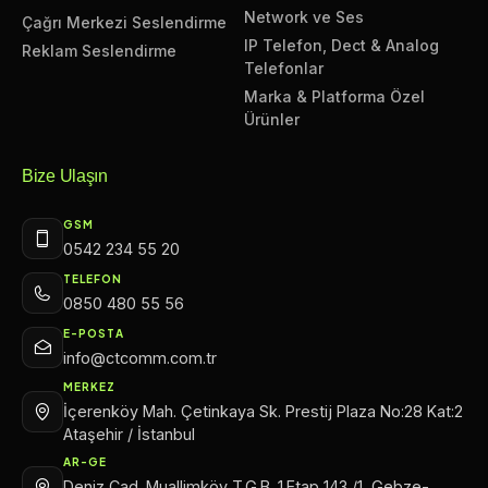
Network ve Ses
Çağrı Merkezi Seslendirme
IP Telefon, Dect & Analog
Reklam Seslendirme
Telefonlar
Marka & Platforma Özel
Ürünler
Bize Ulaşın
GSM
0542 234 55 20
TELEFON
0850 480 55 56
E-POSTA
info@ctcomm.com.tr
MERKEZ
İçerenköy Mah. Çetinkaya Sk. Prestij Plaza No:28 Kat:2
Ataşehir / İstanbul
AR-GE
Deniz Cad. Muallimköy T.G.B. 1.Etap 143 /1, Gebze-