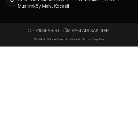
Muallimköy Mah., Kocaeli
© 2026 SESSIST. TÜM HAKLARI SAKLIDIR.
Gizlilik Politikası
Çerez Politikası
Kullanım Koşulları