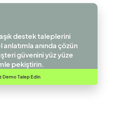
şık destek taleplerini
l anlatımla anında çözün
şteri güvenini yüz yüze
imle pekiştirin.
z Demo Talep Edin