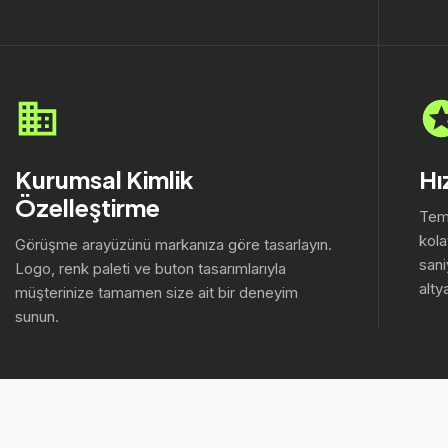
Kurumsal Kimlik
Hı
Özelleştirme
Tems
kola
Görüşme arayüzünü markanıza göre tasarlayın.
sani
Logo, renk paleti ve buton tasarımlarıyla
alty
müşterinize tamamen size ait bir deneyim
sunun.