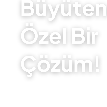
Büyüte
Özel Bir
Çözüm!