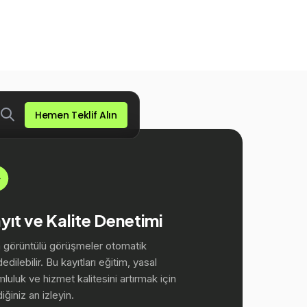
Güçle
yıt ve Kalite Denetimi
 görüntülü görüşmeler otomatik
edilebilir. Bu kayıtları eğitim, yasal
luluk ve hizmet kalitesini artırmak için
diğiniz an izleyin.