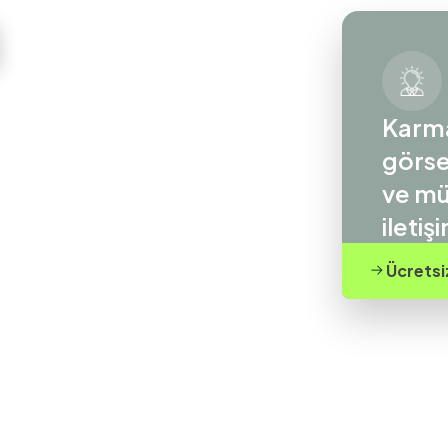
n
Karma
görse
ve mü
iletiş
Ücretsi