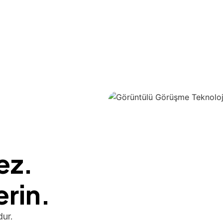
ez.
rin.
ur.