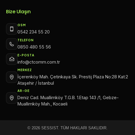
Bize Ulaşın
GSM
0542 234 55 20
TELEFON
0850 480 55 56
E-POSTA
info@ctcomm.com.tr
MERKEZ
İçerenköy Mah. Çetinkaya Sk. Prestij Plaza No:28 Kat:2
Ataşehir / İstanbul
AR-GE
Deniz Cad. Muallimköy T.G.B. 1.Etap 143 /1, Gebze-
Muallimköy Mah., Kocaeli
© 2026 SESSIST. TÜM HAKLARI SAKLIDIR.