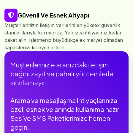
Güvenli Ve Esnek Altyapı
Müşterilerinizin iletişim verilerini en yüksek güvenlik
standartlarıyla koruyoruz. Yalnızca ihtiyacınız kadar
paket alın, işletmeniz büyüdükçe ek maliyet olmadan
kapasitenizi kolayca artırın.
Müşterilerinizle aranızdaki iletişim
bağını zayıf ve pahalı yöntemlerle
sınırlamayın.
Arama ve mesajlaşma ihtiyaçlarınıza
özel, esnek ve anında kullanıma hazır
Ses Ve SMS Paketlerimize hemen
geçin.