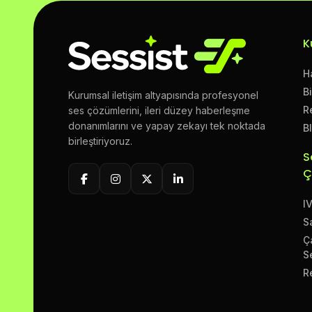
K
H
B
Kurumsal iletişim altyapısında profesyonel
R
ses çözümlerini, ileri düzey haberleşme
donanımlarını ve yapay zekayı tek noktada
B
birleştiriyoruz.
S
Ç
I
S
Ç
S
R