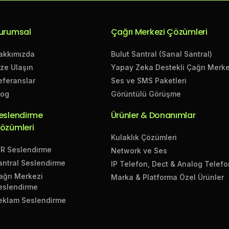
urumsal
Çağrı Merkezi Çözümleri
akkımızda
Bulut Santral (Sanal Santral)
ize Ulaşın
Yapay Zeka Destekli Çağrı Merke
eferanslar
Ses ve SMS Paketleri
log
Görüntülü Görüşme
eslendirme
Ürünler & Donanımlar
özümleri
Kulaklık Çözümleri
VR Seslendirme
Network ve Ses
antral Seslendirme
IP Telefon, Dect & Analog Telefo
ağrı Merkezi
Marka & Platforma Özel Ürünler
eslendirme
eklam Seslendirme