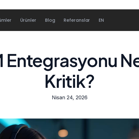
ümler
Ürünler
Blog
Referanslar
EN
 Entegrasyonu N
Kritik?
Nisan 24, 2026