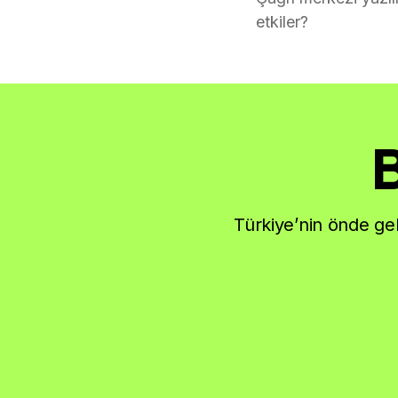
etkiler?
B
Türkiye’nin önde gel