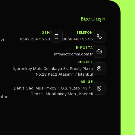
Bize Ulaşın
GSM
TELEFON
0542 234 55 20
0850 480 55 56
zi
E-POSTA
info@ctcomm.com.tr
MERKEZ
İçerenköy Mah. Çetinkaya Sk. Prestij Plaza
No:28 Kat:2 Ataşehir / İstanbul
AR-GE
Deniz Cad. Muallimköy T.G.B. 1.Etap 143 /1,
Gebze- Muallimköy Mah., Kocaeli
nlar